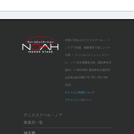
全国に35以上のテニススクール
～ イ
ンドアで快適、経験豊富で楽しいコー
チ陣 ～
テニス＆バドミントンスクー
ル・ノア 名古屋瓢箪山校（愛知県名古
屋市）
〒463-0061 愛知県名古屋市守
山区東山町15番17号
TEL:
052-795-
2222
サイトのご利用について
プライバシーポリシー
テニススクール・ノア
事業所一覧
埼玉県