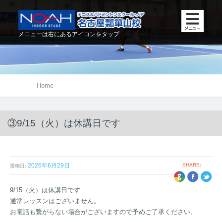
メニューは右にあるアイコンをタップ
Home
③9/15（火）は休講日です
2026年6月29日
SHARE:
投稿日:
+1
EBOOK
TWITTER
9/15（火）は休講日です
通常レッスンはございません。
お電話も繋がらない場合がございますので予めご了承ください。